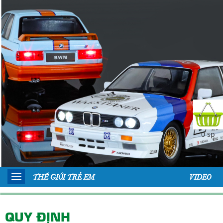
0 sp
THẾ GIỚI TRẺ EM
VIDEO
QUY ĐỊNH