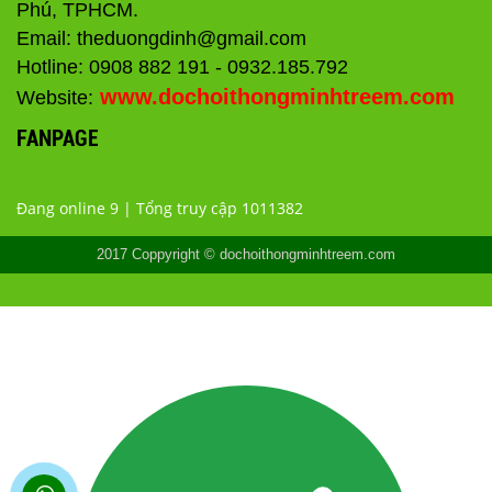
Phú, TPHCM.
Email: theduongdinh@gmail.com
Hotline: 0908 882 191 - 0932.185.792
www.dochoithongminhtreem.com
Website:
FANPAGE
Đang online 9 | Tổng truy cập 1011382
2017 Coppyright © dochoithongminhtreem.com