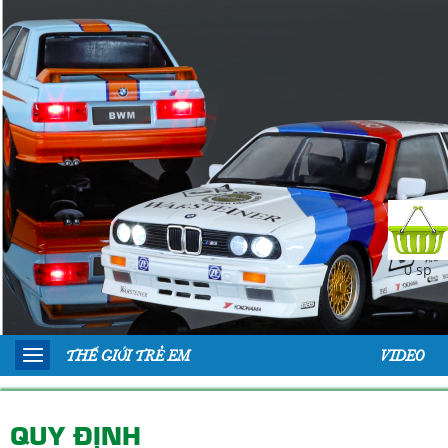
0 sp
THẾ GIỚI TRẺ EM
VIDEO
QUY ĐỊNH