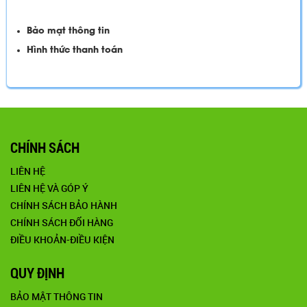
Bảo mật thông tin
Hình thức thanh toán
CHÍNH SÁCH
LIÊN HỆ
LIÊN HỆ VÀ GÓP Ý
CHÍNH SÁCH BẢO HÀNH
CHÍNH SÁCH ĐỔI HÀNG
ĐIỀU KHOẢN-ĐIỀU KIỆN
QUY ĐỊNH
BẢO MẬT THÔNG TIN