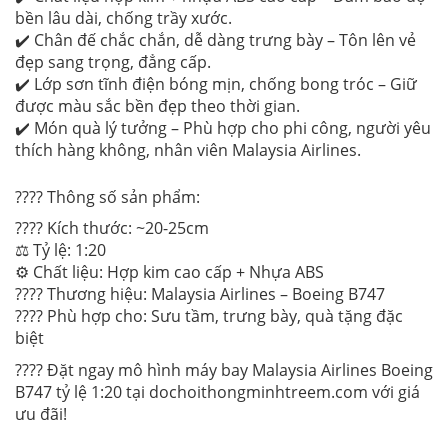
bền lâu dài, chống trầy xước.
✔️ Chân đế chắc chắn, dễ dàng trưng bày – Tôn lên vẻ
đẹp sang trọng, đẳng cấp.
✔️ Lớp sơn tĩnh điện bóng mịn, chống bong tróc – Giữ
được màu sắc bền đẹp theo thời gian.
✔️ Món quà lý tưởng – Phù hợp cho phi công, người yêu
thích hàng không, nhân viên Malaysia Airlines.
???? Thông số sản phẩm:
???? Kích thước: ~20-25cm
⚖ Tỷ lệ: 1:20
⚙ Chất liệu: Hợp kim cao cấp + Nhựa ABS
???? Thương hiệu: Malaysia Airlines – Boeing B747
???? Phù hợp cho: Sưu tầm, trưng bày, quà tặng đặc
biệt
???? Đặt ngay mô hình máy bay Malaysia Airlines Boeing
B747 tỷ lệ 1:20 tại dochoithongminhtreem.com với giá
ưu đãi!