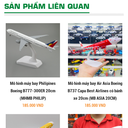
SẢN PHẨM LIÊN QUAN
Mô hình máy bay Philipines
Mô hình máy bay Air Asia Boeing
Boeing B777-300ER 20cm
B737 Capa Best Airlines có bánh
(MHMB PHILIP)
xe 20cm (MB ASIA 20CM)
185.000 VND
185.000 VND