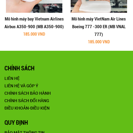
Mô hình máy bay Vietnam Airlines
Mô hình máy VietNam Air Lines
Airbus A350-900 (MB A350-900)
Boeing 777 -300 ER (MB VNAL
185.000 VND
777)
185.000 VND
CHÍNH SÁCH
LIÊN HỆ
LIÊN HỆ VÀ GÓP Ý
CHÍNH SÁCH BẢO HÀNH
CHÍNH SÁCH ĐỔI HÀNG
ĐIỀU KHOẢN-ĐIỀU KIỆN
QUY ĐỊNH
BẢO MẬT THÔNG TIN