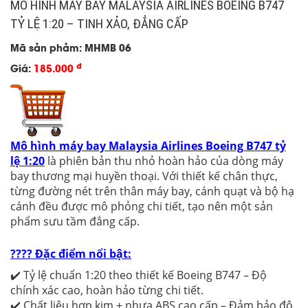
MÔ HÌNH MÁY BAY MALAYSIA AIRLINES BOEING B747
TỶ LỆ 1:20 – TINH XẢO, ĐẲNG CẤP
Mã sản phẩm: MHMB 06
đ
Giá:
185.000
Mô hình máy bay Malaysia Airlines Boeing B747 tỷ
lệ 1:20
là phiên bản thu nhỏ hoàn hảo của dòng máy
bay thương mại huyền thoại. Với thiết kế chân thực,
từng đường nét trên thân máy bay, cánh quạt và bộ hạ
cánh đều được mô phỏng chi tiết, tạo nên một sản
phẩm sưu tầm đẳng cấp.
???? Đặc điểm nổi bật:
✔️ Tỷ lệ chuẩn 1:20 theo thiết kế Boeing B747 – Độ
chính xác cao, hoàn hảo từng chi tiết.
✔️ Chất liệu hợp kim + nhựa ABS cao cấp – Đảm bảo độ