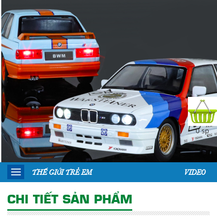
0 sp
THẾ GIỚI TRẺ EM
VIDEO
CHI TIẾT SẢN PHẨM