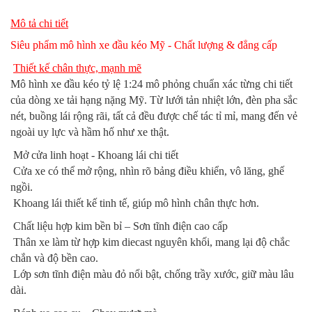
Mô tả chi tiết
Siêu phẩm mô hình xe đầu kéo Mỹ - Chất lượng & đẳng cấp
Thiết kế chân thực, mạnh mẽ
Mô hình xe đầu kéo tỷ lệ 1:24 mô phỏng chuẩn xác từng chi tiết
của dòng xe tải hạng nặng Mỹ. Từ lưới tản nhiệt lớn, đèn pha sắc
nét, buồng lái rộng rãi, tất cả đều được chế tác tỉ mỉ, mang đến vẻ
ngoài uy lực và hầm hố như xe thật.
Mở cửa linh hoạt - Khoang lái chi tiết
Cửa xe có thể mở rộng, nhìn rõ bảng điều khiển, vô lăng, ghế
ngồi.
Khoang lái thiết kế tinh tế, giúp mô hình chân thực hơn.
Chất liệu hợp kim bền bỉ – Sơn tĩnh điện cao cấp
Thân xe làm từ hợp kim diecast nguyên khối, mang lại độ chắc
chắn và độ bền cao.
Lớp sơn tĩnh điện màu đỏ nổi bật, chống trầy xước, giữ màu lâu
dài.