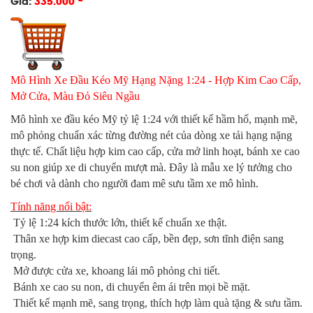
Giá:
335.000
Mô Hình Xe Đầu Kéo Mỹ Hạng Nặng 1:24 - Hợp Kim Cao Cấp,
Mở Cửa, Màu Đỏ Siêu Ngầu
Mô hình xe đầu kéo Mỹ tỷ lệ 1:24 với thiết kế hầm hố, mạnh mẽ,
mô phỏng chuẩn xác từng đường nét của dòng xe tải hạng nặng
thực tế. Chất liệu hợp kim cao cấp, cửa mở linh hoạt, bánh xe cao
su non giúp xe di chuyển mượt mà. Đây là mẫu xe lý tưởng cho
bé chơi và dành cho người đam mê sưu tầm xe mô hình.
Tính năng nổi bật:
Tỷ lệ 1:24 kích thước lớn, thiết kế chuẩn xe thật.
Thân xe hợp kim diecast cao cấp, bền đẹp, sơn tĩnh điện sang
trọng.
Mở được cửa xe, khoang lái mô phỏng chi tiết.
Bánh xe cao su non, di chuyển êm ái trên mọi bề mặt.
Thiết kế mạnh mẽ, sang trọng, thích hợp làm quà tặng & sưu tầm.