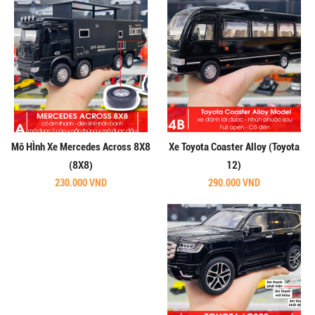
Mô HÌnh Xe Mercedes Across 8X8
Xe Toyota Coaster Alloy (Toyota
(8X8)
12)
230.000 VND
290.000 VND