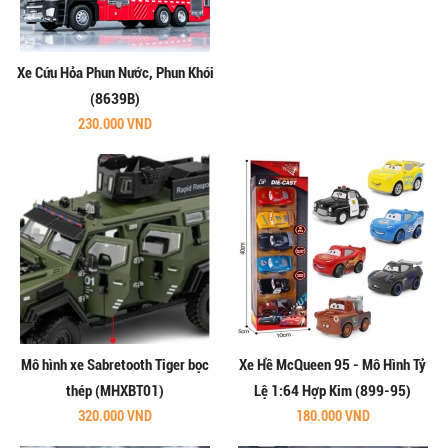
Xe Cứu Hỏa Phun Nước, Phun Khói
(8639B)
230.000 VND
Mô hình xe Sabretooth Tiger bọc
Xe Hề McQueen 95 - Mô Hình Tỷ
thép (MHXBT01)
Lệ 1:64 Hợp Kim (899-95)
320.000 VND
180.000 VND