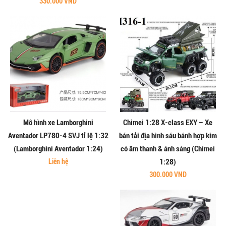
330.000 VND
Mô hình xe Lamborghini
Chimei 1:28 X-class EXY – Xe
Aventador LP780-4 SVJ tỉ lệ 1:32
bán tải địa hình sáu bánh hợp kim
(Lamborghini Aventador 1:24)
có âm thanh & ánh sáng (Chimei
Liên hệ
1:28)
300.000 VND