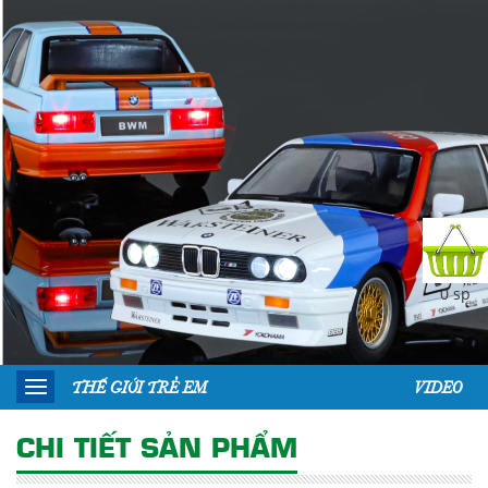
0 sp
THẾ GIỚI TRẺ EM
VIDEO
CHI TIẾT SẢN PHẨM