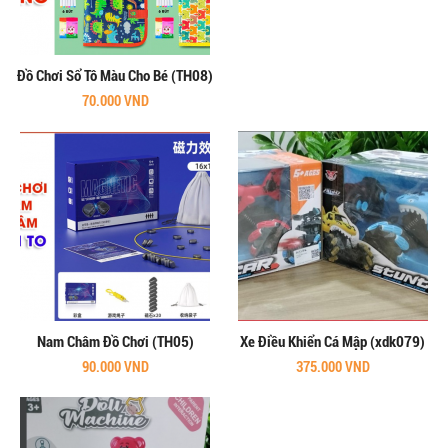
Đồ Chơi Sổ Tô Màu Cho Bé (TH08)
70.000 VND
Nam Châm Đồ Chơi (TH05)
Xe Điều Khiển Cá Mập (xdk079)
90.000 VND
375.000 VND