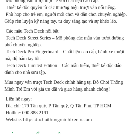
Mô phỏng ván trượt thực tế với chất liệu cao cấp.
Thiết kế độc quyền từ các thương hiệu trượt ván nổi tiếng.
Phù hợp cho trẻ em, người mới chơi và dân chơi chuyên nghiệp.
Giúp rèn luyện kỹ năng tay, tư duy sáng tạo và sự khéo léo.
Các mẫu Tech Deck nổi bật:
Tech Deck Street Series – Mô phỏng các mẫu ván trượt đường
phố chuyên nghiệp.
Tech Deck Pro Fingerboard – Chất liệu cao cấp, bánh xe mượt
mà, độ bám tay tốt.
Tech Deck Limited Edition – Các mẫu hiếm, thiết kế độc đáo
dành cho nhà sưu tập.
Mua ngay ván trượt Tech Deck chính hãng tại Đồ Chơi Thông
Minh Trẻ Em với giá ưu đãi và giao hàng nhanh chóng!
Liên hệ ngay:
Địa chỉ: 179 Tân quý, P Tân quý, Q Tân Phú, TP HCM
Hotline: 090 888 2191
https:dochoithongminhtreem.com
Website: