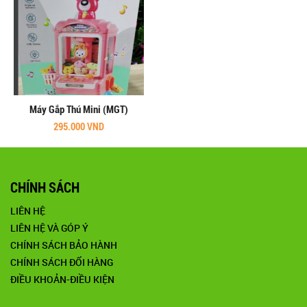
Máy Gắp Thú Mini (MGT)
295.000 VND
CHÍNH SÁCH
LIÊN HỆ
LIÊN HỆ VÀ GÓP Ý
CHÍNH SÁCH BẢO HÀNH
CHÍNH SÁCH ĐỔI HÀNG
ĐIỀU KHOẢN-ĐIỀU KIỆN