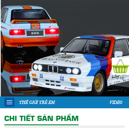
0 sp
THẾ GIỚI TRẺ EM
VIDEO
CHI TIẾT SẢN PHẨM