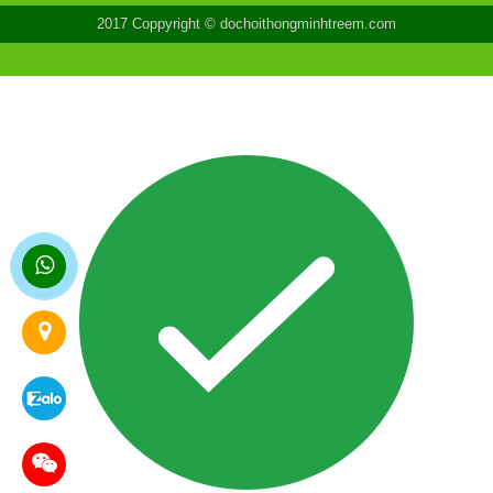
2017 Coppyright © dochoithongminhtreem.com