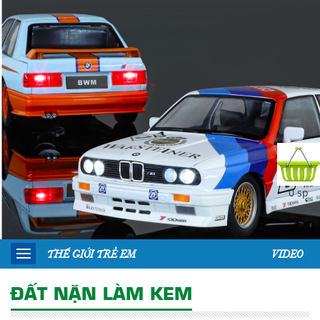
0 sp
THẾ GIỚI TRẺ EM
VIDEO
ĐẤT NẶN LÀM KEM