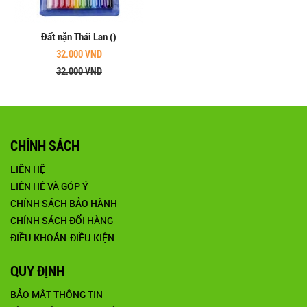
Đất nặn Thái Lan ()
32.000 VND
32.000 VND
CHÍNH SÁCH
LIÊN HỆ
LIÊN HỆ VÀ GÓP Ý
CHÍNH SÁCH BẢO HÀNH
CHÍNH SÁCH ĐỔI HÀNG
ĐIỀU KHOẢN-ĐIỀU KIỆN
QUY ĐỊNH
BẢO MẬT THÔNG TIN