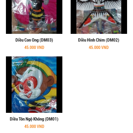
Diều Con Ong (DM03)
Diều Hình Chim (DM02)
45.000 VND
45.000 VND
Diều Tôn Ngộ Không (DM01)
45.000 VND