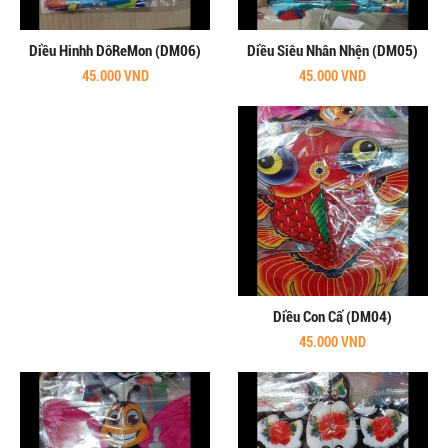
Diều Hinhh DôReMon (DM06)
Diều Siêu Nhân Nhện (DM05)
45.000 VND
45.000 VND
Diều Con Cấ (DM04)
45.000 VND