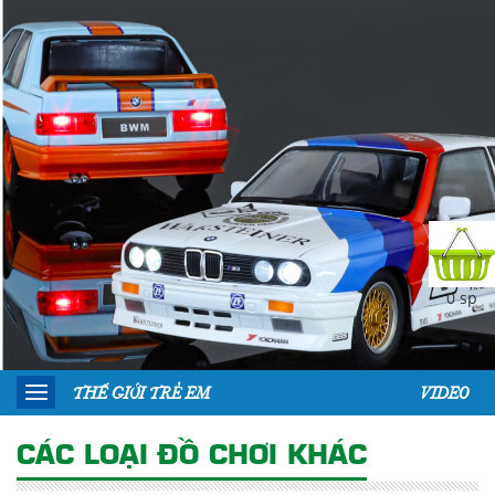
0 sp
THẾ GIỚI TRẺ EM
VIDEO
CÁC LOẠI ĐỒ CHƠI KHÁC