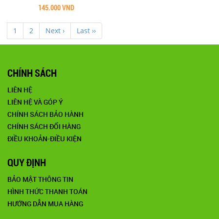
145.000 VND
1
2
Next ›
Last ››
CHÍNH SÁCH
LIÊN HỆ
LIÊN HỆ VÀ GÓP Ý
CHÍNH SÁCH BẢO HÀNH
CHÍNH SÁCH ĐỔI HÀNG
ĐIỀU KHOẢN-ĐIỀU KIỆN
QUY ĐỊNH
BẢO MẬT THÔNG TIN
HÌNH THỨC THANH TOÁN
HƯỚNG DẪN MUA HÀNG