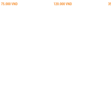
75.000 VND
120.000 VND
3