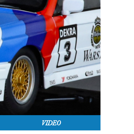
VIDEO