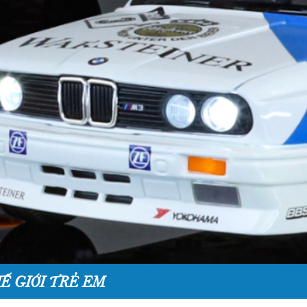
Ế GIỚI TRẺ EM