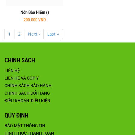
Nón Bảo Hiểm ()
200.000 VND
1
2
Next ›
Last ››
CHÍNH SÁCH
LIÊN HỆ
LIÊN HỆ VÀ GÓP Ý
CHÍNH SÁCH BẢO HÀNH
CHÍNH SÁCH ĐỔI HÀNG
ĐIỀU KHOẢN-ĐIỀU KIỆN
QUY ĐỊNH
BẢO MẬT THÔNG TIN
HÌNH THỨC THANH TOÁN