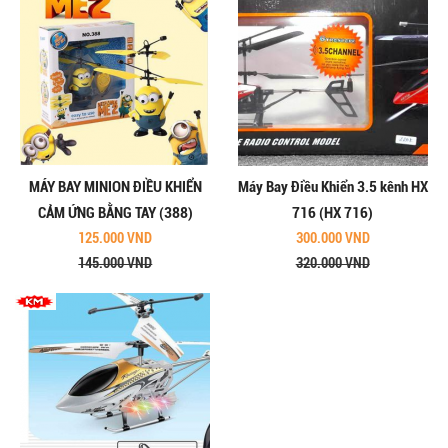
MÁY BAY MINION ĐIỀU KHIỂN
Máy Bay Điều Khiển 3.5 kênh HX
CẢM ỨNG BẰNG TAY (388)
716 (HX 716)
125.000 VND
300.000 VND
145.000 VND
320.000 VND