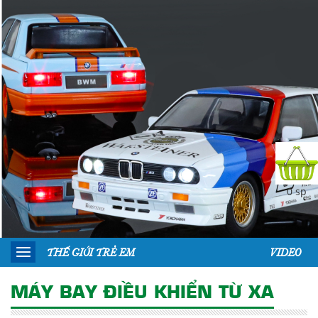
0 sp
THẾ GIỚI TRẺ EM
VIDEO
MÁY BAY ĐIỀU KHIỂN TỪ XA