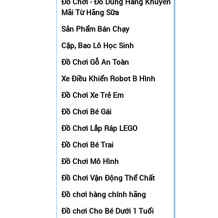
Đồ Chơi - Đồ Dùng Hàng Khuyến
Mãi Từ Hãng Sữa
Sản Phẩm Bán Chạy
Cặp, Bao Lô Học Sinh
Đồ Chơi Gỗ An Toàn
Xe Điều Khiển Robot B Hình
Đồ Chơi Xe Trẻ Em
Đồ Chơi Bé Gái
Đồ Chơi Lắp Ráp LEGO
Đồ Chơi Bé Trai
Đồ Chơi Mô Hình
Đồ Chơi Vận Động Thể Chất
Đồ chơi hàng chính hãng
Đồ chơi Cho Bé Dưới 1 Tuổi