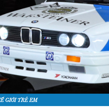
Ế GIỚI TRẺ EM