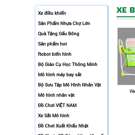
XE 
Xe điều khiển
Sản Phẩm Nhựa Chợ Lớn
Quà Tặng Gấu Bông
Sản phẩm hot
Robot biến hình
Bộ Giáo Cụ Học Thông Minh
Mô hình máy bay sắt
Bộ Sưu Tập Mô Hình Nhân Vật
Võ
Mô hình nhân vật
Đồ Chơi VIỆT NAM
Xe Sắt Mô hình
Đồ Chơi Xuất Khẩu Nhật