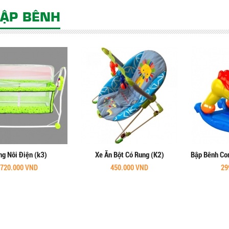
BẬP BÊNH
ng Nôi Điện (k3)
Xe Ăn Bột Có Rung (K2)
Bập Bênh Co
720.000 VND
450.000 VND
29