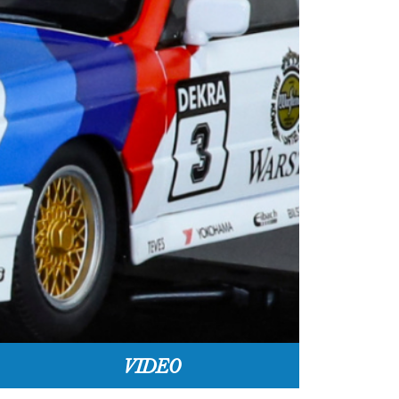
VIDEO