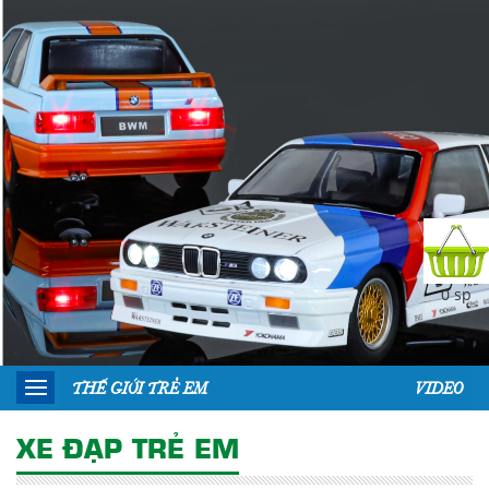
0 sp
THẾ GIỚI TRẺ EM
VIDEO
XE ĐẠP TRẺ EM