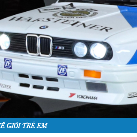
Ế GIỚI TRẺ EM