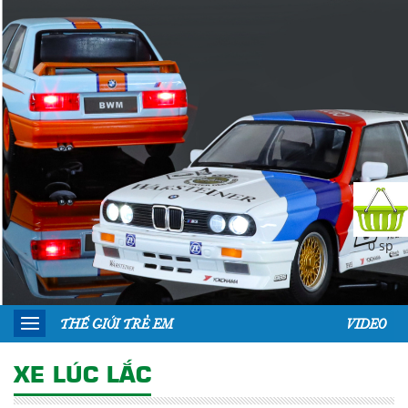
0 sp
THẾ GIỚI TRẺ EM
VIDEO
XE LÚC LẮC