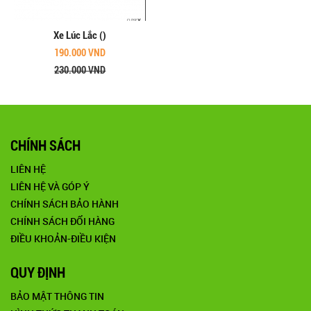
Xe Lúc Lắc ()
190.000 VND
230.000 VND
CHÍNH SÁCH
LIÊN HỆ
LIÊN HỆ VÀ GÓP Ý
CHÍNH SÁCH BẢO HÀNH
CHÍNH SÁCH ĐỔI HÀNG
ĐIỀU KHOẢN-ĐIỀU KIỆN
QUY ĐỊNH
BẢO MẬT THÔNG TIN