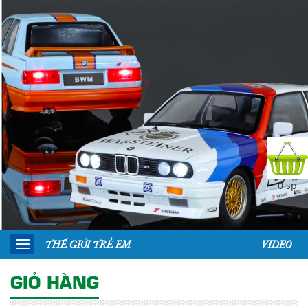
0 sp
THẾ GIỚI TRẺ EM
VIDEO
GIỎ HÀNG