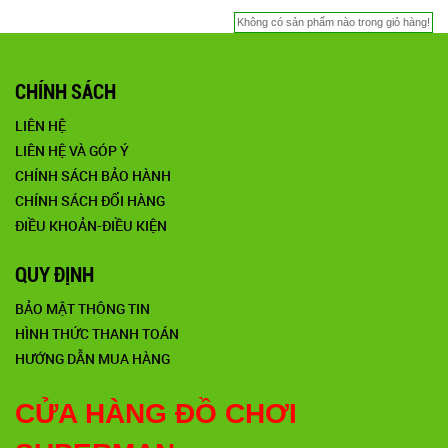
Không có sản phẩm nào trong giỏ hàng!
CHÍNH SÁCH
LIÊN HỆ
LIÊN HỆ VÀ GÓP Ý
CHÍNH SÁCH BẢO HÀNH
CHÍNH SÁCH ĐỔI HÀNG
ĐIỀU KHOẢN-ĐIỀU KIỆN
QUY ĐỊNH
BẢO MẬT THÔNG TIN
HÌNH THỨC THANH TOÁN
HƯỚNG DẪN MUA HÀNG
CỬA HÀNG ĐỒ CHƠI